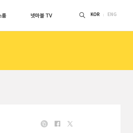
KOR
ENG
스룸
넷마블 TV
페
트
url
이
위
공
스
터