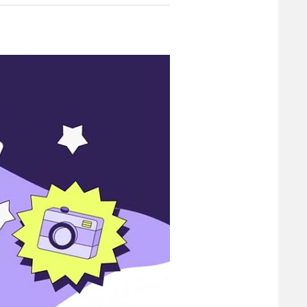
북
유
하
기