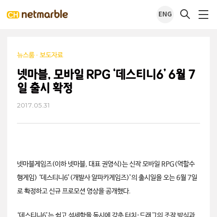
ENG
뉴스룸
·
보도자료
넷마블, 모바일 RPG ‘데스티니6’ 6월 7
일 출시 확정
2017.05.31
url
페
트
공
이
위
유
스
터
북
하
기
넷마블게임즈(이하 넷마블, 대표 권영식)는 신작 모바일 RPG(역할수
행게임) ‘데스티니6’(개발사 알파카게임즈)’의 출시일을 오는 6월 7일
로 확정하고 신규 프로모션 영상을 공개했다.
‘데스티니6’는 쉽고 섬세함을 동시에 갖춘 터치·드래그의 조작 방식과