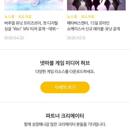
뉴스룸
·
보도자료
뉴스룸
·
보도자료
버추얼 유닛 프리즈브이, 첫 디지털
메타버스엔터, 15일 온라인
싱글 ‘We!’ MV 티저 공개…데뷔
쇼케이스서 신규 레이블·유닛 공개
신호탄
2025.04.22
2025.02.12
넷마블 게임 미디어 허브
다양한 게임 리소스를 다운로드하세요.
자세히 보기
파트너 크리에이터
함께 성장해나갈 많은 크리에이터 분들을 기다립니다.