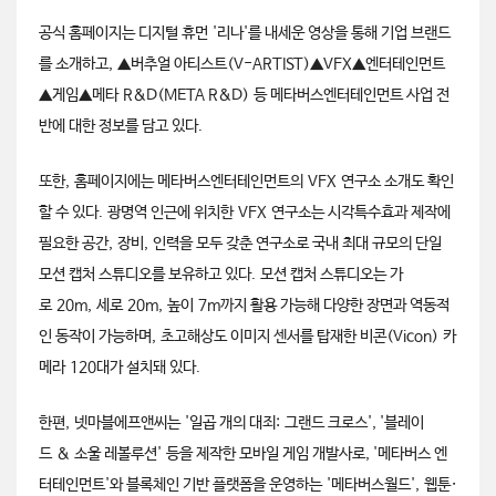
공식 홈페이지는 디지털 휴먼 '리나'를 내세운 영상을 통해 기업 브랜드
를 소개하고, ▲버추얼 아티스트(V-ARTIST)▲VFX▲엔터테인먼트
▲게임▲
메타 R&D(META R&D) 등 메타버스엔터테인먼트 사업 전
반에 대한 정보를 담고 있다.
또한, 홈페이지에는 메타버스엔터테인먼트의 VFX 연구소 소개도 확인
할 수 있다. 광명역 인근에 위치한 VFX 연구소는 시각특수효과 제작에
필요한 공간, 장비, 인력을 모두 갖춘 연구소로 국내 최대 규모의 단일
모션 캡처 스튜디오를 보유하고 있다. 모션 캡처 스튜디오는 가
로 20m, 세로 20m, 높이 7m까지 활용 가능해 다양한 장면과 역동적
인 동작이 가능하며, 초고해상도 이미지 센서를 탑재한 비콘(Vicon) 카
메라 120대가 설치돼 있다.
한편, 넷마블에프앤씨는 '일곱 개의 대죄: 그랜드 크로스', '블레이
드 & 소울 레볼루션' 등을 제작한 모바일 게임 개발사로, '메타버스 엔
터테인먼트'와 블록체인 기반 플랫폼을 운영하는 '메타버스월드', 웹툰·