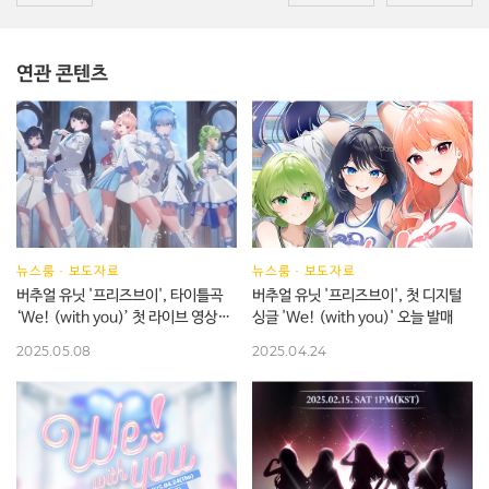
연관 콘텐츠
뉴스룸
·
보도자료
뉴스룸
·
보도자료
버추얼 유닛 '프리즈브이', 타이틀곡
버추얼 유닛 '프리즈브이', 첫 디지털
‘We! (with you)’ 첫 라이브 영상
싱글 'We! (with you)' 오늘 발매
공개
2025.05.08
2025.04.24