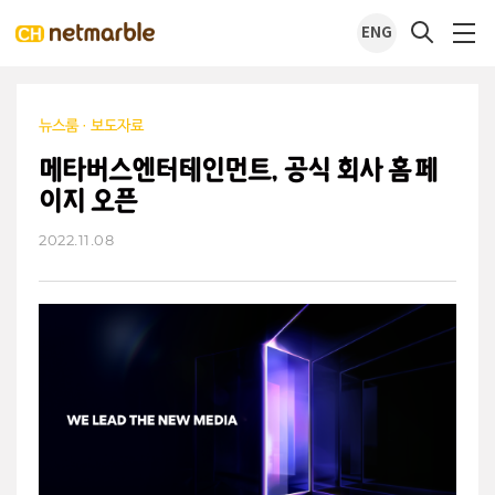
ENG
뉴스룸
·
보도자료
메타버스엔터테인먼트, 공식 회사 홈페
이지 오픈
2022.11.08
url
페
트
공
이
위
유
스
터
북
하
기